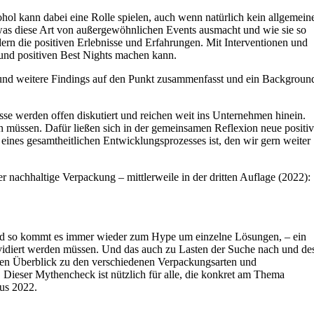
ohol kann dabei eine Rolle spielen, auch wenn natürlich kein allgemein
was diese Art von außergewöhnlichen Events ausmacht und wie sie so
ern die positiven Erlebnisse und Erfahrungen. Mit Interventionen und
 und positiven Best Nights machen kann.
 und weitere Findings auf den Punkt zusammenfasst und ein Backgroun
sse werden offen diskutiert und reichen weit ins Unternehmen hinein.
n müssen. Dafür ließen sich in der gemeinsamen Reflexion neue positi
eines gesamtheitlichen Entwicklungsprozesses ist, den wir gern weiter
r nachhaltige Verpackung – mittlerweile in der dritten Auflage (2022):
 Und so kommt es immer wieder zum Hype um einzelne Lösungen, – ein
revidiert werden müssen. Und das auch zu Lasten der Suche nach und de
einen Überblick zu den verschiedenen Verpackungsarten und
 Dieser Mythencheck ist nützlich für alle, die konkret am Thema
aus 2022.