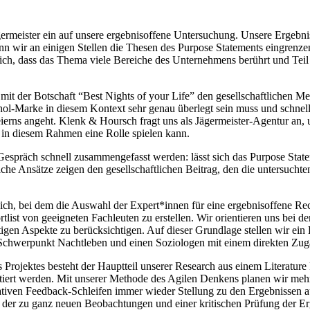
germeister ein auf unsere ergebnisoffene Untersuchung. Unsere Ergebni
n wir an einigen Stellen die Thesen des Purpose Statements eingrenze
ich, dass das Thema viele Bereiche des Unternehmens berührt und Teil 
mit der Botschaft “Best Nights of your Life” den gesellschaftlichen M
kohol-Marke in diesem Kontext sehr genau überlegt sein muss und schnel
ierns angeht. Klenk & Hoursch fragt uns als Jägermeister-Agentur an,
 in diesem Rahmen eine Rolle spielen kann.
räch schnell zusammengefasst werden: lässt sich das Purpose Stateme
lche Ansätze zeigen den gesellschaftlichen Beitrag, den die untersucht
h, bei dem die Auswahl der Expert*innen für eine ergebnisoffene Rech
st von geeigneten Fachleuten zu erstellen. Wir orientieren uns bei 
igen Aspekte zu berücksichtigen. Auf dieser Grundlage stellen wir ei
chwerpunkt Nachtleben und einen Soziologen mit einem direkten Zuga
rojektes besteht der Hauptteil unserer Research aus einem Literature R
tiert werden. Mit unserer Methode des Agilen Denkens planen wir mehre
terativen Feedback-Schleifen immer wieder Stellung zu den Ergebnissen 
 der zu ganz neuen Beobachtungen und einer kritischen Prüfung der Erg