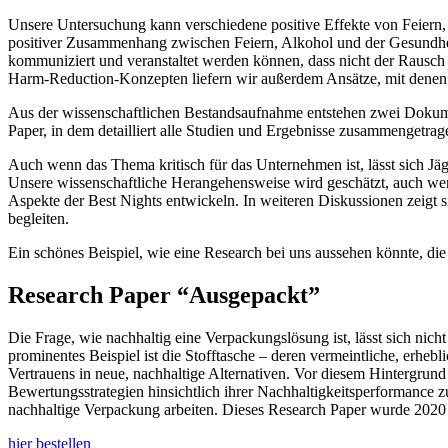
Unsere Untersuchung kann verschiedene positive Effekte von Feiern, F
positiver Zusammenhang zwischen Feiern, Alkohol und der Gesundhei
kommuniziert und veranstaltet werden können, dass nicht der Rausch 
Harm-Reduction-Konzepten liefern wir außerdem Ansätze, mit denen J
Aus der wissenschaftlichen Bestandsaufnahme entstehen zwei Dokumen
Paper, in dem detailliert alle Studien und Ergebnisse zusammengetrag
Auch wenn das Thema kritisch für das Unternehmen ist, lässt sich Jä
Unsere wissenschaftliche Herangehensweise wird geschätzt, auch wen
Aspekte der Best Nights entwickeln. In weiteren Diskussionen zeigt s
begleiten.
Ein schönes Beispiel, wie eine Research bei uns aussehen könnte, die 
Research Paper “Ausgepackt”
Die Frage, wie nachhaltig eine Verpackungslösung ist, lässt sich n
prominentes Beispiel ist die Stofftasche – deren vermeintliche, erhe
Vertrauens in neue, nachhaltige Alternativen. Vor diesem Hintergrun
Bewertungsstrategien hinsichtlich ihrer Nachhaltigkeitsperformance 
nachhaltige Verpackung arbeiten. Dieses Research Paper wurde 2020 z
hier bestellen