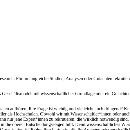
 Research. Für umfangreiche Studien, Analysen oder Gutachten rekrut
 Geschäftsmodell mit wissenschaftlicher Grundlage oder ein Gutachten
äten aufhören. Ihre Frage ist wichtig und vielleicht auch dringend? Ke
eller als Hochschulen. Obwohl wir mit Wissenschaftler*innen oder auch
ann nur jene Expert*innen zu rekrutieren, die wirklich notwendig sind.
 in die oberen Entscheidungsetagen hilft. Denn wissenschaftliches Wiss
rganisation ist 20blue Ihre Partnerin, die Ihr Anliegen wissenschaftl