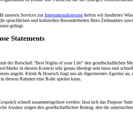
Mit unseren Services zur
Internationalisierung
liefern wir fundiertes Wis
e sprachlichen und kulturellen Besonderheiten Ihres Zielmarktes sowie
nsion gelingt.
ose Statements
mit der Botschaft “Best Nights of your Life” den gesellschaftlichen M
kohol-Marke in diesem Kontext sehr genau überlegt sein muss und schnel
ierns angeht. Klenk & Hoursch fragt uns als Jägermeister-Agentur an,
 in diesem Rahmen eine Rolle spielen kann.
räch schnell zusammengefasst werden: lässt sich das Purpose Stateme
lche Ansätze zeigen den gesellschaftlichen Beitrag, den die untersucht