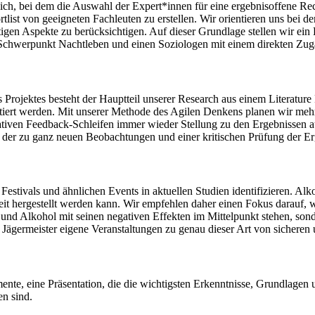
h, bei dem die Auswahl der Expert*innen für eine ergebnisoffene Rech
st von geeigneten Fachleuten zu erstellen. Wir orientieren uns bei 
igen Aspekte zu berücksichtigen. Auf dieser Grundlage stellen wir ei
chwerpunkt Nachtleben und einen Soziologen mit einem direkten Zuga
rojektes besteht der Hauptteil unserer Research aus einem Literature R
tiert werden. Mit unserer Methode des Agilen Denkens planen wir mehre
terativen Feedback-Schleifen immer wieder Stellung zu den Ergebnissen 
 der zu ganz neuen Beobachtungen und einer kritischen Prüfung der Erg
estivals und ähnlichen Events in aktuellen Studien identifizieren. Alk
t hergestellt werden kann. Wir empfehlen daher einen Fokus darauf, 
und Alkohol mit seinen negativen Effekten im Mittelpunkt stehen, sond
ägermeister eigene Veranstaltungen zu genau dieser Art von sicheren
te, eine Präsentation, die die wichtigsten Erkenntnisse, Grundlagen
en sind.