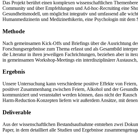
Das Projekt berührt einen komplexen wissenschaftlichen Themenbereic
Community und über Empfehlungen und Ad-hoc-Recruiting eine Shortli
Gesundheitsmodell, um möglichst integrativ und umfassend alle wicht
Humanmedizinerin und Medizinethikerin, eine Psychologin mit dem S
Methode
Nach gemeinsamen Kick-Offs und Briefings über die Ausrichtung des P
Forschungsergebnisse zum Thema erfasst und als Gesamtbild interpre
die Literatur in ihren jeweiligen Fachrichtungen, beziehen aber in i
in gemeinsamen Workshop-Meetings ein interdisziplinärer Austausch,
Ergebnis
Unsere Untersuchung kann verschiedene positive Effekte von Feiern, F
positiver Zusammenhang zwischen Feiern, Alkohol und der Gesundhei
kommuniziert und veranstaltet werden können, dass nicht der Rausch 
Harm-Reduction-Konzepten liefern wir außerdem Ansätze, mit denen J
Deliverable
Aus der wissenschaftlichen Bestandsaufnahme entstehen zwei Dokumen
Paper, in dem detailliert alle Studien und Ergebnisse zusammengetrag