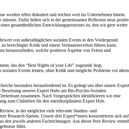
sse werden offen diskutiert und reichen weit ins Unternehmen hinein.
n müssen. Dafür ließen sich in der gemeinsamen Reflexion neue positi
eines gesamtheitlichen Entwicklungsprozesses ist, den wir gern weiter
ehrwert von außeralltäglichen sozialen Events in den Vordergrund
l zu berechtigter Kritik und einem Vertrauensverlust führen kann,
 um herauszufinden, welche positiven Aspekte von Feiern und
nt, das den “Best Nights of your Life” zugrunde liegt,
en sozialen Events leisten, ohne Kritik und mögliche Probleme vor allem
erche besonders herausfordernd ist. Es gelingt uns über unsere Exper
der Besetzung unseres Expert Hubs am Bio-Psycho-Sozialen
n Dreierteam zusammen. Nach Vorgesprächen identifizieren wir eine
ng zum Clubleben für den interdisziplinären Expert Hub.
eview, in der möglichst viele relevante Studien- und
re Research-Sprints. Unsere drei Expert*innen konzentrieren sich auf
aus den jeweils anderen Fachrichtungen. Aus dieser Peer Review entste
ebnisse führt.