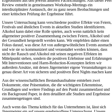
Ergebnissen aus den jeweils anderen Fachrichtungen. Aus dieser Peer
Review entsteht in gemeinsamen Workshop-Meetings ein
interdisziplinärer Austausch, der zu ganz neuen Beobachtungen und
einer kritischen Prüfung der Ergebnisse führt.
Unsere Untersuchung kann verschiedene positive Effekte von Feiern,
Festivals und ähnlichen Events in aktuellen Studien identifizieren.
Alkohol kann dabei eine Rolle spielen, auch wenn natürlich kein
allgemeiner positiver Zusammenhang zwischen Feiern, Alkohol und
der Gesundheit hergestellt werden kann. Wir empfehlen daher einen
Fokus darauf, was diese Art von außergewöhnlichen Events ausmach
und wie sie so kommuniziert und veranstaltet werden können, dass
nicht der Rausch und Alkohol mit seinen negativen Effekten im
Mittelpunkt stehen, sondern die positiven Erlebnisse und Erfahrungen
Mit Interventionen und Harm-Reduction-Konzepten liefern wir
außerdem Ansätze, mit denen Jägermeister eigene Veranstaltungen zu
genau dieser Art von sicheren und positiven Best Nights machen kann
Aus der wissenschaftlichen Bestandsaufnahme entstehen zwei
Dokumente, eine Präsentation, die die wichtigsten Erkenntnisse,
Grundlagen und weitere Findings auf den Punkt zusammenfasst und
ein Background Paper, in dem detailliert alle Studien und Ergebnisse
zusammengetragen sind.
Auch wenn das Thema kritisch für das Unternehmen ist, lässt sich
Jägermeister ein auf unsere ergebnisoffene Untersuchung. Unsere