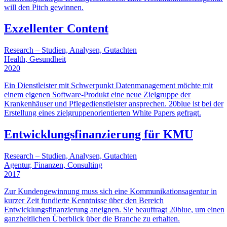
will den Pitch gewinnen.
Exzellenter Content
Research – Studien, Analysen, Gutachten
Health, Gesundheit
2020
Ein Dienstleister mit Schwerpunkt Datenmanagement möchte mit
einem eigenen Software-Produkt eine neue Zielgruppe der
Krankenhäuser und Pflegedienstleister ansprechen. 20blue ist bei der
Erstellung eines zielgruppenorientierten White Papers gefragt.
Entwicklungsfinanzierung für KMU
Research – Studien, Analysen, Gutachten
Agentur, Finanzen, Consulting
2017
Zur Kundengewinnung muss sich eine Kommunikationsagentur in
kurzer Zeit fundierte Kenntnisse über den Bereich
Entwicklungsfinanzierung aneignen. Sie beauftragt 20blue, um einen
ganzheitlichen Überblick über die Branche zu erhalten.