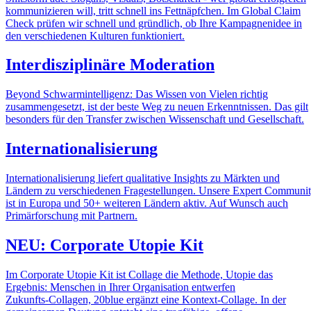
kommunizieren will, tritt schnell ins Fettnäpfchen. Im Global Claim
Check prüfen wir schnell und gründlich, ob Ihre Kampagnenidee in
den verschiedenen Kulturen funktioniert.
Interdisziplinäre Moderation
Beyond Schwarmintelligenz: Das Wissen von Vielen richtig
zusammengesetzt, ist der beste Weg zu neuen Erkenntnissen. Das gilt
besonders für den Transfer zwischen Wissenschaft und Gesellschaft.
Internationalisierung
Internationalisierung liefert qualitative Insights zu Märkten und
Ländern zu verschiedenen Fragestellungen. Unsere Expert Communi
ist in Europa und 50+ weiteren Ländern aktiv. Auf Wunsch auch
Primärforschung mit Partnern.
NEU: Corporate Utopie Kit
Im Corporate Utopie Kit ist Collage die Methode, Utopie das
Ergebnis: Menschen in Ihrer Organisation entwerfen
Zukunfts‑Collagen, 20blue ergänzt eine Kontext‑Collage. In der