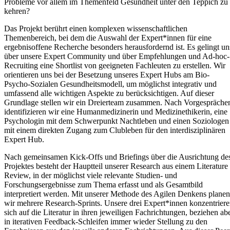
Probleme vor allem im Themenfeld Gesundheit unter den Teppich zu
kehren?
Das Projekt berührt einen komplexen wissenschaftlichen
Themenbereich, bei dem die Auswahl der Expert*innen für eine
ergebnisoffene Recherche besonders herausfordernd ist. Es gelingt un
über unsere Expert Community und über Empfehlungen und Ad-hoc-
Recruiting eine Shortlist von geeigneten Fachleuten zu erstellen. Wir
orientieren uns bei der Besetzung unseres Expert Hubs am Bio-
Psycho-Sozialen Gesundheitsmodell, um möglichst integrativ und
umfassend alle wichtigen Aspekte zu berücksichtigen. Auf dieser
Grundlage stellen wir ein Dreierteam zusammen. Nach Vorgespräche
identifizieren wir eine Humanmedizinerin und Medizinethikerin, eine
Psychologin mit dem Schwerpunkt Nachtleben und einen Soziologen
mit einem direkten Zugang zum Clubleben für den interdisziplinären
Expert Hub.
Nach gemeinsamen Kick-Offs und Briefings über die Ausrichtung de
Projektes besteht der Hauptteil unserer Research aus einem Literature
Review, in der möglichst viele relevante Studien- und
Forschungsergebnisse zum Thema erfasst und als Gesamtbild
interpretiert werden. Mit unserer Methode des Agilen Denkens planen
wir mehrere Research-Sprints. Unsere drei Expert*innen konzentrier
sich auf die Literatur in ihren jeweiligen Fachrichtungen, beziehen ab
in iterativen Feedback-Schleifen immer wieder Stellung zu den