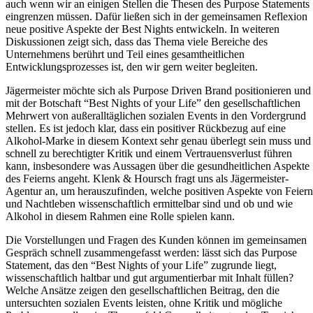
auch wenn wir an einigen Stellen die Thesen des Purpose Statements
eingrenzen müssen. Dafür ließen sich in der gemeinsamen Reflexion
neue positive Aspekte der Best Nights entwickeln. In weiteren
Diskussionen zeigt sich, dass das Thema viele Bereiche des
Unternehmens berührt und Teil eines gesamtheitlichen
Entwicklungsprozesses ist, den wir gern weiter begleiten.
Jägermeister möchte sich als Purpose Driven Brand positionieren und
mit der Botschaft “Best Nights of your Life” den gesellschaftlichen
Mehrwert von außeralltäglichen sozialen Events in den Vordergrund
stellen. Es ist jedoch klar, dass ein positiver Rückbezug auf eine
Alkohol-Marke in diesem Kontext sehr genau überlegt sein muss und
schnell zu berechtigter Kritik und einem Vertrauensverlust führen
kann, insbesondere was Aussagen über die gesundheitlichen Aspekte
des Feierns angeht. Klenk & Hoursch fragt uns als Jägermeister-
Agentur an, um herauszufinden, welche positiven Aspekte von Feiern
und Nachtleben wissenschaftlich ermittelbar sind und ob und wie
Alkohol in diesem Rahmen eine Rolle spielen kann.
Die Vorstellungen und Fragen des Kunden können im gemeinsamen
Gespräch schnell zusammengefasst werden: lässt sich das Purpose
Statement, das den “Best Nights of your Life” zugrunde liegt,
wissenschaftlich haltbar und gut argumentierbar mit Inhalt füllen?
Welche Ansätze zeigen den gesellschaftlichen Beitrag, den die
untersuchten sozialen Events leisten, ohne Kritik und mögliche