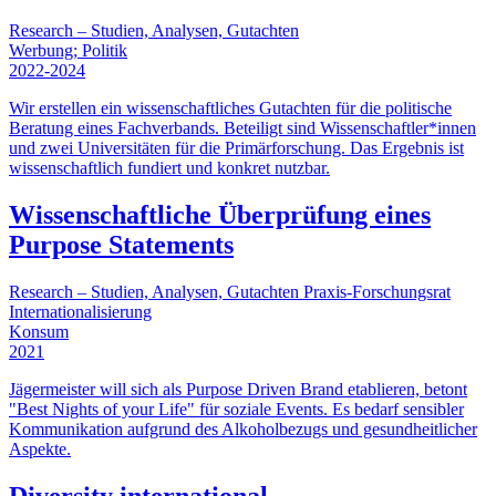
Research – Studien, Analysen, Gutachten
Werbung; Politik
2022-2024
Wir erstellen ein wissenschaftliches Gutachten für die politische
Beratung eines Fachverbands. Beteiligt sind Wissenschaftler*innen
und zwei Universitäten für die Primärforschung. Das Ergebnis ist
wissenschaftlich fundiert und konkret nutzbar.
Wissenschaftliche Überprüfung eines
Purpose Statements
Research – Studien, Analysen, Gutachten
Praxis‑Forschungsrat
Internationalisierung
Konsum
2021
Jägermeister will sich als Purpose Driven Brand etablieren, betont
"Best Nights of your Life" für soziale Events. Es bedarf sensibler
Kommunikation aufgrund des Alkoholbezugs und gesundheitlicher
Aspekte.
Diversity international