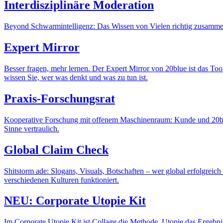
Interdisziplinäre Moderation
Beyond Schwarmintelligenz: Das Wissen von Vielen richtig zusammenge
Expert Mirror
Besser fragen, mehr lernen. Der Expert Mirror von 20blue ist das Too
wissen Sie, wer was denkt und was zu tun ist.
Praxis‑Forschungsrat
Kooperative Forschung mit offenem Maschinenraum: Kunde und 20blue
Sinne vertraulich.
Global Claim Check
Shitstorm ade: Slogans, Visuals, Botschaften – wer global erfolgreic
verschiedenen Kulturen funktioniert.
NEU: Corporate Utopie Kit
Im Corporate Utopie Kit ist Collage die Methode, Utopie das Ergebn