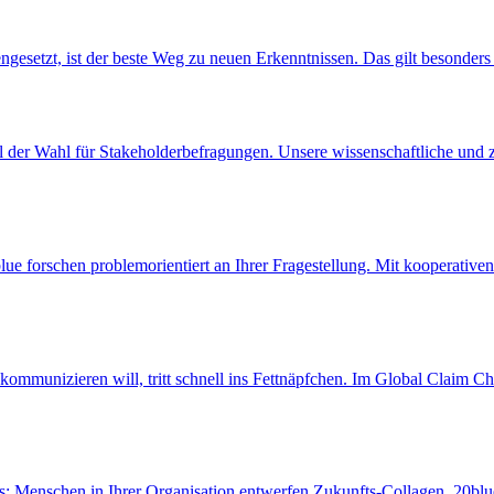
setzt, ist der beste Weg zu neuen Erkenntnissen. Das gilt besonders 
l der Wahl für Stakeholderbefragungen. Unsere wissenschaftliche und z
 forschen problemorientiert an Ihrer Fragestellung. Mit kooperativen
h kommunizieren will, tritt schnell ins Fettnäpfchen. Im Global Claim 
is: Menschen in Ihrer Organisation entwerfen Zukunfts‑Collagen, 20bl