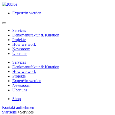
Zum
Hauptinhalt
Expert*in werden
springen
Hauptmenü
öffnen
Services
Denkmanufaktur & Kuration
Projekte
How we work
Newsroom
Über uns
Services
Denkmanufaktur & Kuration
How we work
Projekte
Expert*in werden
Newsroom
Über uns
Shop
Menü
Kontakt aufnehmen
schließen
Startseite
>
Services