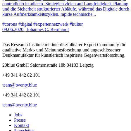
contradictio in adiecto. Strategien zielen auf Langfristigkeit, Planung
und die Sicherheit strukturierter Abläufe, während das Digitale durch
kurze Aufmerksamkeitszyklen, rapide technische...
#corona
#digital
#expertennetzwerk
#kultur
09.06.2020
|
Johannes C. Bernhardt
Das Research Institute mit interdisziplinärer Expert Community für
qualitative Markt- und Meinungsforschung und angeschlossener
Denkmanufaktur für künstlerisch inspirierte Gegenwartsforschung.
20blue GmbH Salomonstraße 18b 04103 Leipzig
+49 341 442 82 101
team@twenty.blue
+49 341 442 82 101
team@twenty.blue
Jobs
Presse
Kontakt
Newsletter