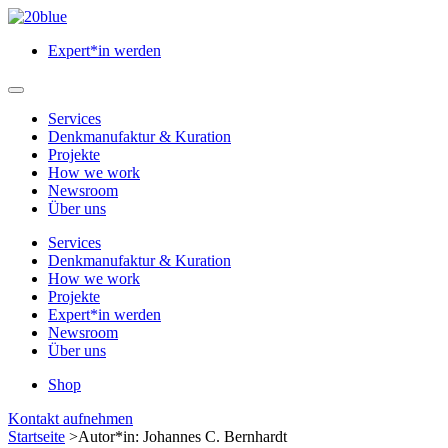
Zum
Hauptinhalt
Expert*in werden
springen
Hauptmenü
öffnen
Services
Denkmanufaktur & Kuration
Projekte
How we work
Newsroom
Über uns
Services
Denkmanufaktur & Kuration
How we work
Projekte
Expert*in werden
Newsroom
Über uns
Shop
Menü
Kontakt aufnehmen
schließen
Startseite
>
Autor*in: Johannes C. Bernhardt