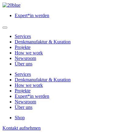
Zum
Hauptinhalt
Expert*in werden
springen
Hauptmenü
öffnen
Services
Denkmanufaktur & Kuration
Projekte
How we work
Newsroom
Über uns
Services
Denkmanufaktur & Kuration
How we work
Projekte
Expert*in werden
Newsroom
Über uns
Shop
Menü
Kontakt aufnehmen
schließen