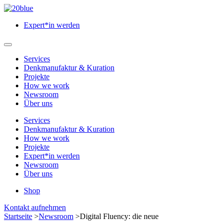
Zum
Hauptinhalt
Expert*in werden
springen
Hauptmenü
öffnen
Services
Denkmanufaktur & Kuration
Projekte
How we work
Newsroom
Über uns
Services
Denkmanufaktur & Kuration
How we work
Projekte
Expert*in werden
Newsroom
Über uns
Shop
Menü
Kontakt aufnehmen
schließen
Startseite
>
Newsroom
>
Digital Fluency: die neue