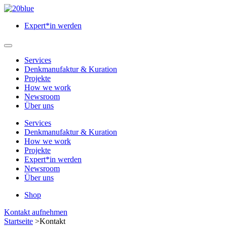
Zum
Hauptinhalt
Expert*in werden
springen
Hauptmenü
öffnen
Services
Denkmanufaktur & Kuration
Projekte
How we work
Newsroom
Über uns
Services
Denkmanufaktur & Kuration
How we work
Projekte
Expert*in werden
Newsroom
Über uns
Shop
Menü
Kontakt aufnehmen
schließen
Startseite
>
Kontakt