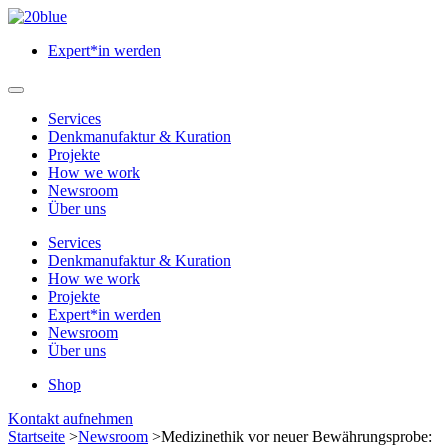
Zum
Hauptinhalt
Expert*in werden
springen
Hauptmenü
öffnen
Services
Denkmanufaktur & Kuration
Projekte
How we work
Newsroom
Über uns
Services
Denkmanufaktur & Kuration
How we work
Projekte
Expert*in werden
Newsroom
Über uns
Shop
Menü
Kontakt aufnehmen
schließen
Startseite
>
Newsroom
>
Medizinethik vor neuer Bewährungsprobe: