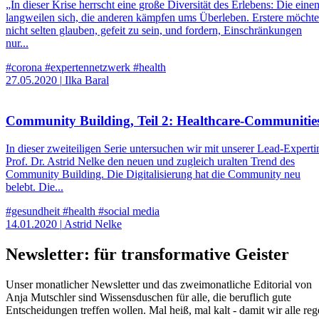
„In dieser Krise herrscht eine große Diversität des Erlebens: Die eine
langweilen sich, die anderen kämpfen ums Überleben. Erstere möcht
nicht selten glauben, gefeit zu sein, und fordern, Einschränkungen
nur...
#corona
#expertennetzwerk
#health
27.05.2020
|
Ilka Baral
Community Building, Teil 2: Healthcare-Communitie
In dieser zweiteiligen Serie untersuchen wir mit unserer Lead-Experti
Prof. Dr. Astrid Nelke den neuen und zugleich uralten Trend des
Community Building. Die Digitalisierung hat die Community neu
belebt. Die...
#gesundheit
#health
#social media
14.01.2020
|
Astrid Nelke
Newsletter: für transformative Geister
Unser monatlicher Newsletter und das zweimonatliche Editorial von
Anja Mutschler sind Wissensduschen für alle, die beruflich gute
Entscheidungen treffen wollen. Mal heiß, mal kalt - damit wir alle reg