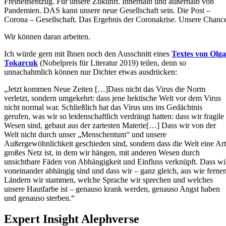
Freiheitsentzug. Für unsere Zukunft. Innerhalb und außerhalb von
Pandemien. DAS kann unsere neue Gesellschaft sein. Die Post –
Corona – Gesellschaft. Das Ergebnis der Coronakrise. Unsere Chanc
Wir können daran arbeiten.
Ich würde gern mit Ihnen noch den Ausschnitt eines
Textes von Olga
Tokarcuk
(Nobelpreis für Literatur 2019) teilen, denn so
unnachahmlich können nur Dichter etwas ausdrücken:
„Jetzt kommen Neue Zeiten […]Dass nicht das Virus die Norm
verletzt, sondern umgekehrt: dass jene hektische Welt vor dem Virus
nicht normal war. Schließlich hat das Virus uns ins Gedächtnis
gerufen, was wir so leidenschaftlich verdrängt hatten: dass wir fragile
Wesen sind, gebaut aus der zartesten Materie[…] Dass wir von der
Welt nicht durch unser „Menschentum“ und unsere
Außergewöhnlichkeit geschieden sind, sondern dass die Welt eine Art
großes Netz ist, in dem wir hängen, mit anderen Wesen durch
unsichtbare Fäden von Abhängigkeit und Einfluss verknüpft. Dass wi
voneinander abhängig sind und dass wir – ganz gleich, aus wie ferne
Ländern wir stammen, welche Sprache wir sprechen und welches
unsere Hautfarbe ist – genauso krank werden, genauso Angst haben
und genauso sterben.“
Expert Insight Alephverse