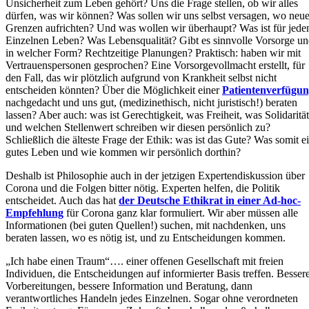
Unsicherheit zum Leben gehört? Uns die Frage stellen, ob wir alles
dürfen, was wir können? Was sollen wir uns selbst versagen, wo neu
Grenzen aufrichten? Und was wollen wir überhaupt? Was ist für jede
Einzelnen Leben? Was Lebensqualität? Gibt es sinnvolle Vorsorge u
in welcher Form? Rechtzeitige Planungen? Praktisch: haben wir mit
Vertrauenspersonen gesprochen? Eine Vorsorgevollmacht erstellt, für
den Fall, das wir plötzlich aufgrund von Krankheit selbst nicht
entscheiden könnten? Über die Möglichkeit einer
Patientenverfügu
nachgedacht und uns gut, (medizinethisch, nicht juristisch!) beraten
lassen? Aber auch: was ist Gerechtigkeit, was Freiheit, was Solidarität
und welchen Stellenwert schreiben wir diesen persönlich zu?
Schließlich die älteste Frage der Ethik: was ist das Gute? Was somit e
gutes Leben und wie kommen wir persönlich dorthin?
Deshalb ist Philosophie auch in der jetzigen Expertendiskussion über
Corona und die Folgen bitter nötig. Experten helfen, die Politik
entscheidet. Auch das hat
der Deutsche Ethikrat in einer Ad-hoc-
Empfehlung
für Corona ganz klar formuliert. Wir aber müssen alle
Informationen (bei guten Quellen!) suchen, mit nachdenken, uns
beraten lassen, wo es nötig ist, und zu Entscheidungen kommen.
„Ich habe einen Traum“…. einer offenen Gesellschaft mit freien
Individuen, die Entscheidungen auf informierter Basis treffen. Besser
Vorbereitungen, bessere Information und Beratung, dann
verantwortliches Handeln jedes Einzelnen. Sogar ohne verordneten