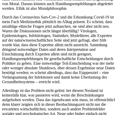
von Moral. Daraus können auch Handlungsempfehlungen abgeleitet
werden. Ethik ist also Moralphilosophie.
Durch das Coronavirus Sars-Cov-2 und die Erkrankung Covid-19 ist
mein Fach Medizinethik plötzlich im Alltag präsent. Es scheint, dass
unzählige ethische Fragen jetzt auftauchen, sie sind aber nicht neu.
Waren die Diskussionen nicht längst überfällig? Virologen,
Epidemiologen, Infektiologen, Statistiker, Modellierer, alle Experten
auf der naturwissenschaftlichen Seite sind jetzt gefragt, aber früh
wurde klar, dass diese Expertise allein nicht ausreicht. Sammlung
dringend notwendiger Daten und deren Interpretation und
Einschätzung durch Experten allein sind nicht geeignet,
Handlungsempfehlungen für gesellschaftliche Entscheidungen durch
Politiker zu geben. Eine notwendige Teil-Entscheidung war der mehr
oder weniger absolute Shutdown, über dessen Ergebnisse neue Daten
benötigt werden; es scheint allerdings, dass das Etappenziel – eine
Verlangsamung der Infektionen und damit keine Überlastung des
Gesundheitssystems – erreicht wird.
Allerdings ist das Problem nicht gelöst: bei diesem Neuland ist
keinesfalls klar, was passieren wird, wenn die Beschränkungen
aufgehoben werden. Dass das irgendwann sein muss, ist offensichtlic
denn klarer zeigten sich in dieser Beobachtungszeit nicht nur die
erwarteten wirtschaftlichen, sondern auch andere Problemfelder
sozialer und psychologischer Art. Neue oder bisher einfach nicht