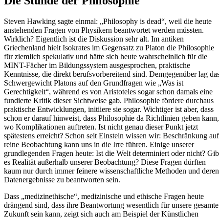
Die Stunde der Philosophie
Steven Hawking sagte einmal: „Philosophy is dead“, weil die heute
anstehenden Fragen von Physikern beantwortet werden müssten.
Wirklich? Eigentlich ist die Diskussion sehr alt. Im antiken
Griechenland hielt Isokrates im Gegensatz zu Platon die Philosophie
für ziemlich spekulativ und hätte sich heute wahrscheinlich für die
MINT-Fächer im Bildungssystem ausgesprochen, praktische
Kenntnisse, die direkt berufsvorbereitend sind. Demgegenüber lag da
Schwergewicht Platons auf den Grundfragen wie „Was ist
Gerechtigkeit“, während es von Aristoteles sogar schon damals eine
fundierte Kritik dieser Sichtweise gab. Philosophie fördere durchaus
praktische Entwicklungen, initiiere sie sogar. Wichtiger ist aber, dass
schon er darauf hinweist, dass Philosophie da Richtlinien geben kann,
wo Komplikationen auftreten. Ist nicht genau dieser Punkt jetzt
spätestens erreicht? Schon seit Einstein wissen wir: Beschränkung auf
reine Beobachtung kann uns in die Irre führen. Einige unserer
grundlegenden Fragen heute: Ist die Welt determiniert oder nicht? Gib
es Realität außerhalb unserer Beobachtung? Diese Fragen dürften
kaum nur durch immer feinere wissenschaftliche Methoden und deren
Datenergebnisse zu beantworten sein.
Dass „medizinethische“, medizinische und ethische Fragen heute
drängend sind, dass ihre Beantwortung wesentlich für unsere gesamte
Zukunft sein kann, zeigt sich auch am Beispiel der Künstlichen