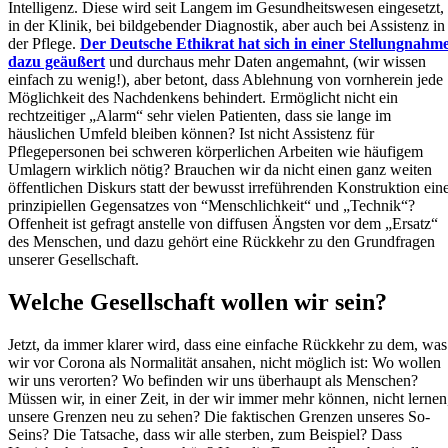
Intelligenz. Diese wird seit Langem im Gesundheitswesen eingesetzt,
in der Klinik, bei bildgebender Diagnostik, aber auch bei Assistenz in
der Pflege.
Der Deutsche Ethikrat hat sich in einer Stellungnahm
dazu geäußert
und durchaus mehr Daten angemahnt, (wir wissen
einfach zu wenig!), aber betont, dass Ablehnung von vornherein jede
Möglichkeit des Nachdenkens behindert. Ermöglicht nicht ein
rechtzeitiger „Alarm“ sehr vielen Patienten, dass sie lange im
häuslichen Umfeld bleiben können? Ist nicht Assistenz für
Pflegepersonen bei schweren körperlichen Arbeiten wie häufigem
Umlagern wirklich nötig? Brauchen wir da nicht einen ganz weiten
öffentlichen Diskurs statt der bewusst irreführenden Konstruktion ein
prinzipiellen Gegensatzes von “Menschlichkeit“ und „Technik“?
Offenheit ist gefragt anstelle von diffusen Ängsten vor dem „Ersatz“
des Menschen, und dazu gehört eine Rückkehr zu den Grundfragen
unserer Gesellschaft.
Welche Gesellschaft wollen wir sein?
Jetzt, da immer klarer wird, dass eine einfache Rückkehr zu dem, was
wir vor Corona als Normalität ansahen, nicht möglich ist: Wo wollen
wir uns verorten? Wo befinden wir uns überhaupt als Menschen?
Müssen wir, in einer Zeit, in der wir immer mehr können, nicht lernen
unsere Grenzen neu zu sehen? Die faktischen Grenzen unseres So-
Seins? Die Tatsache, dass wir alle sterben, zum Beispiel? Dass