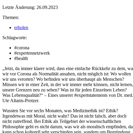
Letzte Änderung: 26.09.2023
Themen:
erholen
Schlagworte:
#corona
#expertennetzwerk
#health
„Jetzt, da immer klarer wird, dass eine einfache Rückkehr zu dem, wa
wir vor Corona als Normalität ansahen, nicht möglich ist: Wo wollen
wir uns verorten? Wo befinden wir uns überhaupt als Menschen?
Müssen wir in einer Zeit, in der wir immer mehr können, nicht lernen,
unsere Grenzen neu zu sehen? Was ist für jeden Einzelnen Leben?
Was Lebensqualität?“ – Eines unserer #expertstatements von Dr. med
Ute Altanis-Protzer.
Wussten Sie vor sechs Monaten, was Medizinethik ist? Ethik?
Irgendetwas mit Moral, nicht wahr? Das ist nicht falsch, aber doch
nicht zutreffend. Bei Ethik als Teilgebiet der wissenschaftlichen
Philosophie geht es nicht darum, was wir als moralisch empfinden, da
kann schon kulturell sehr verschieden sein, sondern um Begründung