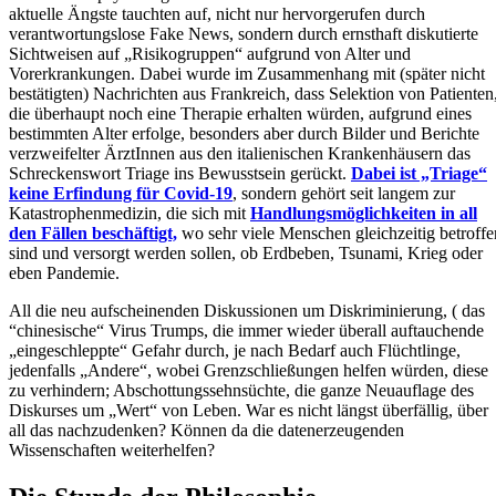
aktuelle Ängste tauchten auf, nicht nur hervorgerufen durch
verantwortungslose Fake News, sondern durch ernsthaft diskutierte
Sichtweisen auf „Risikogruppen“ aufgrund von Alter und
Vorerkrankungen. Dabei wurde im Zusammenhang mit (später nicht
bestätigten) Nachrichten aus Frankreich, dass Selektion von Patienten
die überhaupt noch eine Therapie erhalten würden, aufgrund eines
bestimmten Alter erfolge, besonders aber durch Bilder und Berichte
verzweifelter ÄrztInnen aus den italienischen Krankenhäusern das
Schreckenswort Triage ins Bewusstsein gerückt.
Dabei ist „Triage“
keine Erfindung für Covid-19
, sondern gehört seit langem zur
Katastrophenmedizin, die sich mit
Handlungsmöglichkeiten in all
den Fällen beschäftigt,
wo sehr viele Menschen gleichzeitig betroffe
sind und versorgt werden sollen, ob Erdbeben, Tsunami, Krieg oder
eben Pandemie.
All die neu aufscheinenden Diskussionen um Diskriminierung, ( das
“chinesische“ Virus Trumps, die immer wieder überall auftauchende
„eingeschleppte“ Gefahr durch, je nach Bedarf auch Flüchtlinge,
jedenfalls „Andere“, wobei Grenzschließungen helfen würden, diese
zu verhindern; Abschottungssehnsüchte, die ganze Neuauflage des
Diskurses um „Wert“ von Leben. War es nicht längst überfällig, über
all das nachzudenken? Können da die datenerzeugenden
Wissenschaften weiterhelfen?