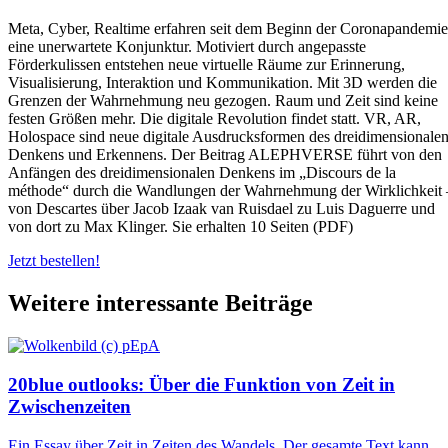
Meta, Cyber, Realtime erfahren seit dem Beginn der Coronapandemie
eine unerwartete Konjunktur. Motiviert durch angepasste
Förderkulissen entstehen neue virtuelle Räume zur Erinnerung,
Visualisierung, Interaktion und Kommunikation. Mit 3D werden die
Grenzen der Wahrnehmung neu gezogen. Raum und Zeit sind keine
festen Größen mehr. Die digitale Revolution findet statt. VR, AR,
Holospace sind neue digitale Ausdrucksformen des dreidimensionale
Denkens und Erkennens. Der Beitrag ALEPHVERSE führt von den
Anfängen des dreidimensionalen Denkens im „Discours de la
méthode“ durch die Wandlungen der Wahrnehmung der Wirklichkeit 
von Descartes über Jacob Izaak van Ruisdael zu Luis Daguerre und
von dort zu Max Klinger. Sie erhalten 10 Seiten (PDF)
Jetzt bestellen!
Weitere interessante Beiträge
20blue outlooks: Über die Funktion von Zeit in
Zwischenzeiten
Ein Essay über Zeit in Zeiten des Wandels. Der gesamte Text kann