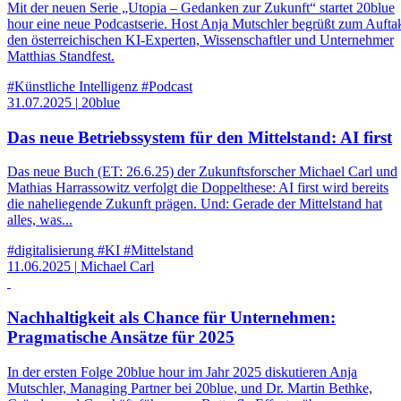
Mit der neuen Serie „Utopia – Gedanken zur Zukunft“ startet 20blue
hour eine neue Podcastserie. Host Anja Mutschler begrüßt zum Aufta
den österreichischen KI-Experten, Wissenschaftler und Unternehmer
Matthias Standfest.
#Künstliche Intelligenz
#Podcast
31.07.2025
|
20blue
Das neue Betriebssystem für den Mittelstand: AI first
Das neue Buch (ET: 26.6.25) der Zukunftsforscher Michael Carl und
Mathias Harrassowitz verfolgt die Doppelthese: AI first wird bereits
die naheliegende Zukunft prägen. Und: Gerade der Mittelstand hat
alles, was...
#digitalisierung
#KI
#Mittelstand
11.06.2025
|
Michael Carl
Nachhaltigkeit als Chance für Unternehmen:
Pragmatische Ansätze für 2025
In der ersten Folge 20blue hour im Jahr 2025 diskutieren Anja
Mutschler, Managing Partner bei 20blue, und Dr. Martin Bethke,