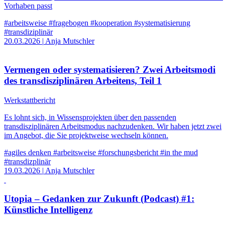
Vorhaben passt
#arbeitsweise
#fragebogen
#kooperation
#systematisierung
#transdiziplinär
20.03.2026
|
Anja Mutschler
Vermengen oder systematisieren? Zwei Arbeitsmodi
des transdisziplinären Arbeitens, Teil 1
Werkstattbericht
Es lohnt sich, in Wissensprojekten über den passenden
transdisziplinären Arbeitsmodus nachzudenken. Wir haben jetzt zwei
im Angebot, die Sie projektweise wechseln können.
#agiles denken
#arbeitsweise
#forschungsbericht
#in the mud
#transdizplinär
19.03.2026
|
Anja Mutschler
Utopia – Gedanken zur Zukunft (Podcast) #1:
Künstliche Intelligenz