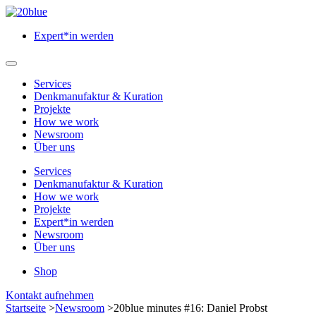
Zum
Hauptinhalt
Expert*in werden
springen
Hauptmenü
öffnen
Services
Denkmanufaktur & Kuration
Projekte
How we work
Newsroom
Über uns
Services
Denkmanufaktur & Kuration
How we work
Projekte
Expert*in werden
Newsroom
Über uns
Shop
Menü
Kontakt aufnehmen
schließen
Startseite
>
Newsroom
>
20blue minutes #16: Daniel Probst