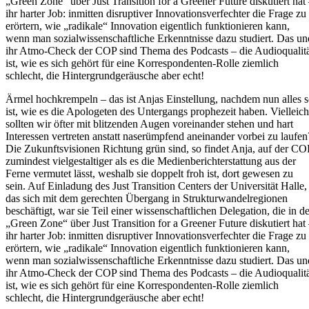
„Green Zone“ über Just Transition for a Greener Future diskutiert hat
ihr harter Job: inmitten disruptiver Innovationsverfechter die Frage zu
erörtern, wie „radikale“ Innovation eigentlich funktionieren kann,
wenn man sozialwissenschaftliche Erkenntnisse dazu studiert. Das un
ihr Atmo-Check der COP sind Thema des Podcasts – die Audioqualit
ist, wie es sich gehört für eine Korrespondenten-Rolle ziemlich
schlecht, die Hintergrundgeräusche aber echt!
Ärmel hochkrempeln – das ist Anjas Einstellung, nachdem nun alles 
ist, wie es die Apologeten des Untergangs prophezeit haben. Vielleich
sollten wir öfter mit blitzenden Augen voreinander stehen und hart
Interessen vertreten anstatt naserümpfend aneinander vorbei zu laufen
Die Zukunftsvisionen Richtung grün sind, so findet Anja, auf der CO
zumindest vielgestaltiger als es die Medienberichterstattung aus der
Ferne vermutet lässt, weshalb sie doppelt froh ist, dort gewesen zu
sein. Auf Einladung des Just Transition Centers der Universität Halle,
das sich mit dem gerechten Übergang in Strukturwandelregionen
beschäftigt, war sie Teil einer wissenschaftlichen Delegation, die in de
„Green Zone“ über Just Transition for a Greener Future diskutiert hat
ihr harter Job: inmitten disruptiver Innovationsverfechter die Frage zu
erörtern, wie „radikale“ Innovation eigentlich funktionieren kann,
wenn man sozialwissenschaftliche Erkenntnisse dazu studiert. Das un
ihr Atmo-Check der COP sind Thema des Podcasts – die Audioqualit
ist, wie es sich gehört für eine Korrespondenten-Rolle ziemlich
schlecht, die Hintergrundgeräusche aber echt!