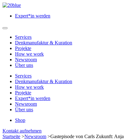
Zum
Hauptinhalt
Expert*in werden
springen
Hauptmenü
öffnen
Services
Denkmanufaktur & Kuration
Projekte
How we work
Newsroom
Über uns
Services
Denkmanufaktur & Kuration
How we work
Projekte
Expert*in werden
Newsroom
Über uns
Shop
Menü
Kontakt aufnehmen
schließen
Startseite
>
Newsroom
>
Gastepisode von Carls Zukunft: Anja