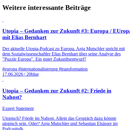
Weitere interessante Beiträge
Utopia – Gedanken zur Zukunft #3: Europa / EUrop
mit Elias Bernhart
Der aktuelle Utopia-Podcast zu Europa. Anja Mutschler spricht mit
dem Sozialwissenschaftler Elias Bernhart über seine Analyse des
"Puzzle Europa". Ein guter Zukunftsentwurf?
#europa
#internationalisierung
#transformation
17.06.2026
|
20blue
Utopia – Gedanken zur Zukunft #2: Friede in
Nahost?
Expert Statement
Utopisch? Friede im Nahost. Allein das Gespräch dazu könnte
utopisch sein. Oder? Anja Mutschler und Sebastian Elsässer im
Podcasttalk.