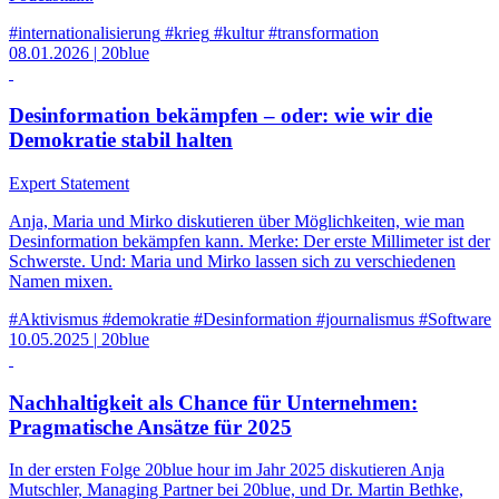
#internationalisierung
#krieg
#kultur
#transformation
08.01.2026
|
20blue
Desinformation bekämpfen – oder: wie wir die
Demokratie stabil halten
Expert Statement
Anja, Maria und Mirko diskutieren über Möglichkeiten, wie man
Desinformation bekämpfen kann. Merke: Der erste Millimeter ist der
Schwerste. Und: Maria und Mirko lassen sich zu verschiedenen
Namen mixen.
#Aktivismus
#demokratie
#Desinformation
#journalismus
#Software
10.05.2025
|
20blue
Nachhaltigkeit als Chance für Unternehmen:
Pragmatische Ansätze für 2025
In der ersten Folge 20blue hour im Jahr 2025 diskutieren Anja
Mutschler, Managing Partner bei 20blue, und Dr. Martin Bethke,