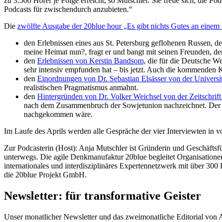
zu 3.500 Hörer je Folge erreicht, so Mutschler. Sie freue sich, die
Podcasts für zwischendurch anzubieten.“
Die
zwölfte Ausgabe der 20blue hour „Es gibt nichts Gutes an einem
den Erlebnissen eines aus St. Petersburg geflohenen Russen, d
meine Heimat nun?, fragt er und bangt mit seinen Freunden, de
den
Erlebnissen von Kerstin Bandsom,
die für die Deutsche We
sehr intensiv empfunden hat – bis jetzt. Auch die kommenden
den
Einordnungen von Dr. Sebastian Elsässer von der Universit
realistischen Pragmatismus anmahnt.
den
Hintergründen von Dr. Volker Weichsel von der Zeitschrift
nach dem Zusammenbruch der Sowjetunion nachzeichnet. Der Kri
nachgekommen wäre.
Im Laufe des Aprils werden alle Gespräche der vier Interviewten in v
Zur Podcasterin (Host): Anja Mutschler ist Gründerin und Geschäftsf
unterwegs. Die agile Denkmanufaktur 20blue begleitet Organisationen
internationales und interdisziplinäres Expertennetzwerk mit über 30
die 20blue Projekt GmbH.
Newsletter: für transformative Geister
Unser monatlicher Newsletter und das zweimonatliche Editorial von Anj