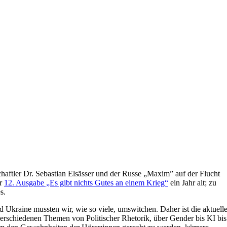
.
ftler Dr. Sebastian Elsässer und der Russe „Maxim” auf der Flucht
er
12. Ausgabe „Es gibt nichts Gutes an einem Krieg“
ein Jahr alt; zu
s.
nd Ukraine mussten wir, wie so viele, umswitchen. Daher ist die aktuell
verschiedenen Themen von Politischer Rhetorik, über Gender bis KI bis