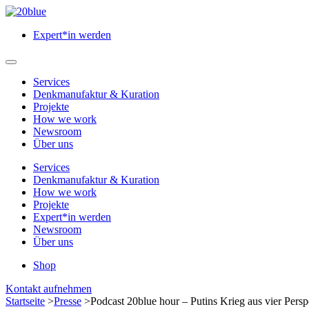
Zum
Hauptinhalt
Expert*in werden
springen
Hauptmenü
öffnen
Services
Denkmanufaktur & Kuration
Projekte
How we work
Newsroom
Über uns
Services
Denkmanufaktur & Kuration
How we work
Projekte
Expert*in werden
Newsroom
Über uns
Shop
Menü
Kontakt aufnehmen
schließen
Startseite
>
Presse
>
Podcast 20blue hour – Putins Krieg aus vier Persp