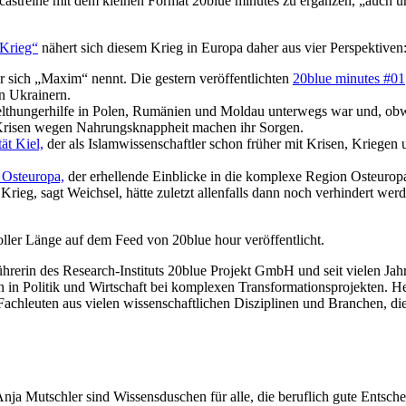
 Podcastreihe mit dem kleinen Format 20blue minutes zu ergänzen, „auc
 Krieg“
nähert sich diesem Krieg in Europa daher aus vier Perspektiven
er sich „Maxim“ nennt. Die gestern veröffentlichten
20blue minutes #01
n Ukrainern.
lthungerhilfe in Polen, Rumänien und Moldau unterwegs war und, obwoh
 Krisen wegen Nahrungsknappheit machen ihr Sorgen.
ät Kiel,
der als Islamwissenschaftler schon früher mit Krisen, Kriegen 
 Osteuropa,
der erhellende Einblicke in die komplexe Region Osteurop
eg, sagt Weichsel, hätte zuletzt allenfalls dann noch verhindert wer
oller Länge auf dem Feed von 20blue hour veröffentlicht.
ührerin des Research-Instituts 20blue Projekt GmbH und seit vielen J
 in Politik und Wirtschaft bei komplexen Transformationsprojekten. He
0 Fachleuten aus vielen wissenschaftlichen Disziplinen und Branchen,
a Mutschler sind Wissensduschen für alle, die beruflich gute Entscheid