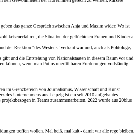
h um den Gewohnheiten der Hörer:innen gerecht zu werden, kürzere
:
geben das ganze Gespräch zwischen Anja und Maxim wider: Wo ist
l krisenerfahren, die Situation der geflüchteten Frauen und Kinder a
und der Reaktion “des Westens” vertraut war und, auch als Politologe,
a gibt und die Entstehung von Nationalstaaten in diesem Raum vor und
den können, wenn man Putins unerfüllbaren Forderungen vollständig
ahren im Grenzbereich von Journalismus, Wissenschaft und Kunst
rz des Unternehmens aus Leipzig ist ein seit 2010 aufgebautes
 die projektbezogen in Teams zusammenarbeiten. 2022 wurde aus 20blue
ungen treffen wollen. Mal heiß, mal kalt - damit wir alle rege bleiben