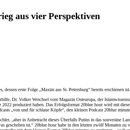
ieg aus vier Perspektiven
 dessen erste Folge „Maxim aus St. Petersburg“ bereits erschienen ist
lfe, Dr. Volker Weichsel vom Magazin Osteuropa, der Islamwissenscha
z 2022 produziert haben. Das Erfolgsformat 20blue hour wird mit dies
dcasts „von und für schlaue Köpfe“, den kleinen Podcast 20blue minute
schler, „aber in Anbetracht dieses Überfalls Putins in das souveräne La
was geschehen ist.“ 20blue hour habe in den letzten zwölf Monaten zu 