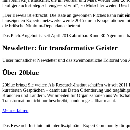
Inhaberin Anja Mutschler, die im Februar und März wieder über 20 
häufiger auch strategisch eingesetzt wird“, so Mutschler weiter. Dies
„Der Beweis ist erbracht: Die Rate an gewonnen Pitches kann
mit ei
hauseigenen Expertennetzwerks werde 2015 durch Kooperationen mit wi
die britische Nimirum-Dependance betreut.
Das Pitch-Angebot ist seit April 2013 abrufbar. Rund 30 Agenturen 
Newsletter: für transformative Geister
Unser monatlicher Newsletter und das zweimonatliche Editorial von Anj
Über 20blue
20blue bringt Sie weiter: Als Research‑Institut schaffen wir seit 201
kuratierten Gesprächen – damit aus Daten Orientierung und tragfähige
Branchen und Ländern. Wir arbeiten für Organisationen aus Wirtschaf
Transformation nicht nur beschreibt, sondern gestaltbar macht.
Mehr erfahren
Das Research Institute mit interdisziplinärer Expert Community für 