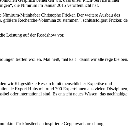
sönlichen Gespräch bemerken wir, dass unser Pitch-Service immer
tungen“, die Nimirum im Januar 2015 veröffentlicht hat.
 so Nimirum-Mitinhaber Christophe Fricker. Der weitere Ausbau des
e, größere Recherche-Volumina zu stemmen“, schlussfolgert Fricker, de
 die Leistung auf der Roadshow vor.
ungen treffen wollen. Mal heiß, mal kalt - damit wir alle rege bleiben
inden wir KI‑gestützte Research mit menschlicher Expertise und
ationale Expert Hubs mit rund 300 Expert:innen aus vielen Disziplinen
el oder international sind. Es entsteht neues Wissen, das nachhaltige
ufaktur für künstlerisch inspirierte Gegenwartsforschung.