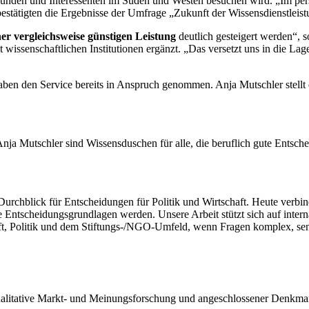
Kunden und Interessenten im Süden und Westen besuchen wird. „Im per
 bestätigten die Ergebnisse der Umfrage „Zukunft der Wissensdienstleis
ner vergleichsweise günstigen Leistung
deutlich gesteigert werden“,
ssenschaftlichen Institutionen ergänzt. „Das versetzt uns in die Lag
haben den Service bereits in Anspruch genommen. Anja Mutschler stellt
a Mutschler sind Wissensduschen für alle, die beruflich gute Entscheid
1 Durchblick für Entscheidungen für Politik und Wirtschaft. Heute verb
 Entscheidungsgrundlagen werden. Unsere Arbeit stützt sich auf intern
t, Politik und dem Stiftungs‑/NGO‑Umfeld, wenn Fragen komplex, sensib
qualitative Markt- und Meinungsforschung und angeschlossener Denkman