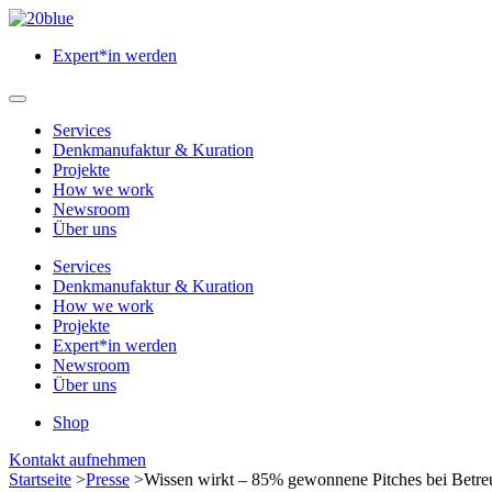
Zum
Hauptinhalt
Expert*in werden
springen
Hauptmenü
öffnen
Services
Denkmanufaktur & Kuration
Projekte
How we work
Newsroom
Über uns
Services
Denkmanufaktur & Kuration
How we work
Projekte
Expert*in werden
Newsroom
Über uns
Shop
Menü
Kontakt aufnehmen
schließen
Startseite
>
Presse
>
Wissen wirkt – 85% gewonnene Pitches bei Betr