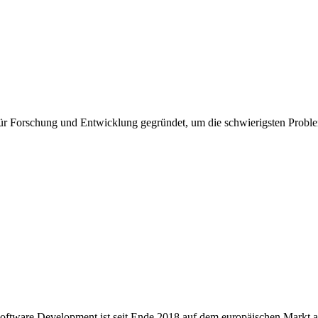
 für Forschung und Entwicklung gegründet, um die schwierigsten Probl
ware Development ist seit Ende 2018 auf dem europäischen Markt akti