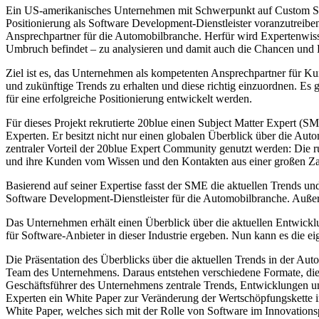
Ein US-amerikanisches Unternehmen mit Schwerpunkt auf Custom Soft
Positionierung als Software Development-Dienstleister voranzutreibe
Ansprechpartner für die Automobilbranche. Herfür wird Expertenwiss
Umbruch befindet – zu analysieren und damit auch die Chancen und 
Ziel ist es, das Unternehmen als kompetenten Ansprechpartner für Ku
und zukünftige Trends zu erhalten und diese richtig einzuordnen. Es
für eine erfolgreiche Positionierung entwickelt werden.
Für dieses Projekt rekrutierte 20blue einen Subject Matter Expert (
Experten. Er besitzt nicht nur einen globalen Überblick über die Au
zentraler Vorteil der 20blue Expert Community genutzt werden: Die r
und ihre Kunden vom Wissen und den Kontakten aus einer großen Z
Basierend auf seiner Expertise fasst der SME die aktuellen Trends 
Software Development-Dienstleister für die Automobilbranche. Außerd
Das Unternehmen erhält einen Überblick über die aktuellen Entwick
für Software-Anbieter in dieser Industrie ergeben. Nun kann es die ei
Die Präsentation des Überblicks über die aktuellen Trends in der A
Team des Unternehmens. Daraus entstehen verschiedene Formate, die 
Geschäftsführer des Unternehmens zentrale Trends, Entwicklungen un
Experten ein White Paper zur Veränderung der Wertschöpfungskette im
White Paper, welches sich mit der Rolle von Software im Innovationspf