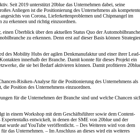
v. Seit 2019 unterstützt 20blue das Unternehmen dabei, seine
roßes Anliegen ist die Positionierung des Unternehmens als kompetent
ch angesichts von Corona, Lieferkettenproblemen und Chipmangel im
 zu erkennen und richtig einzuordnen.
r, einen Überblick über den aktuellen Status Quo der Automobilbranch
mobilbranche zu erkennen. Denn erst auf dieser Basis können Strategie
ied des Mobility Hubs der agilen Denkmanufaktur und einer ihrer Lead-
Kontakten innerhalb der Branche. Damit konnte für dieses Projekt ein
zwerke, die sie bei Bedarf aktivieren können. Damit profitieren 20blu
 Chancen-Risiken-Analyse für die Positionierung des Unternehmens als
t, die Position des Unternehmens einzuordnen.
erungen für die Unternehmen der Branche sind und welche Chancen sic
folgt in einem Workshop mit dem Geschäftsführer sowie dem Content-
s Expertentalks entwickelt, in denen der SME von 20blue und der
mat wurde auf YouTube veröffentlicht. – Des Weiteren wird von dem
 für das Unternehmen. – Im Anschluss an dieses wird ein weiteres