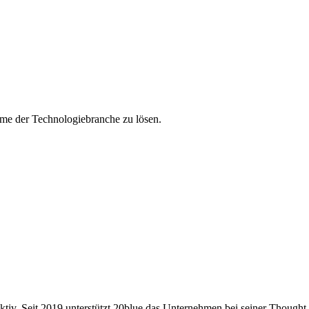
eme der Technologiebranche zu lösen.
v. Seit 2019 unterstützt 20blue das Unternehmen bei seiner Thought