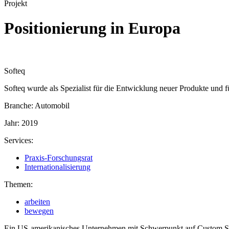
Projekt
Positionierung in Europa
Softeq
Softeq wurde als Spezialist für die Entwicklung neuer Produkte und
Branche: Automobil
Jahr: 2019
Services:
Praxis‑Forschungsrat
Internationalisierung
Themen:
arbeiten
bewegen
Ein US-amerikanisches Unternehmen mit Schwerpunkt auf Custom Soft