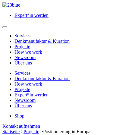
Zum
Hauptinhalt
Expert*in werden
springen
Hauptmenü
öffnen
Services
Denkmanufaktur & Kuration
Projekte
How we work
Newsroom
Über uns
Services
Denkmanufaktur & Kuration
How we work
Projekte
Expert*in werden
Newsroom
Über uns
Shop
Menü
Kontakt aufnehmen
schließen
Startseite
>
Projekte
>
Positionierung in Europa