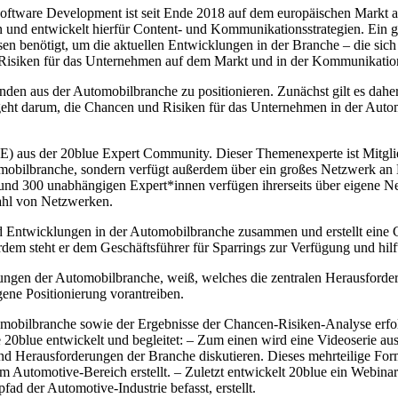
ware Development ist seit Ende 2018 auf dem europäischen Markt akti
n und entwickelt hierfür Content- und Kommunikationsstrategien. Ein g
en benötigt, um die aktuellen Entwicklungen in der Branche – die si
Risiken für das Unternehmen auf dem Markt und in der Kommunikation
nden aus der Automobilbranche zu positionieren. Zunächst gilt es dahe
 geht darum, die Chancen und Risiken für das Unternehmen in der Auto
SME) aus der 20blue Expert Community. Dieser Themenexperte ist Mitgl
tomobilbranche, sondern verfügt außerdem über ein großes Netzwerk an 
und 300 unabhängigen Expert*innen verfügen ihrerseits über eigene Net
ahl von Netzwerken.
und Entwicklungen in der Automobilbranche zusammen und erstellt eine
em steht er dem Geschäftsführer für Sparrings zur Verfügung und hilf
lungen der Automobilbranche, weiß, welches die zentralen Herausford
gene Positionierung vorantreiben.
utomobilbranche sowie der Ergebnisse der Chancen-Risiken-Analyse er
20blue entwickelt und begleitet: – Zum einen wird eine Videoserie au
d Herausforderungen der Branche diskutieren. Dieses mehrteilige For
 Automotive-Bereich erstellt. – Zuletzt entwickelt 20blue ein Webinar
ad der Automotive-Industrie befasst, erstellt.