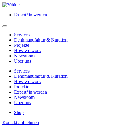
Zum
Hauptinhalt
Expert*in werden
springen
Hauptmenü
öffnen
Services
Denkmanufaktur & Kuration
Projekte
How we work
Newsroom
Über uns
Services
Denkmanufaktur & Kuration
How we work
Projekte
Expert*in werden
Newsroom
Über uns
Shop
Menü
Kontakt aufnehmen
schließen