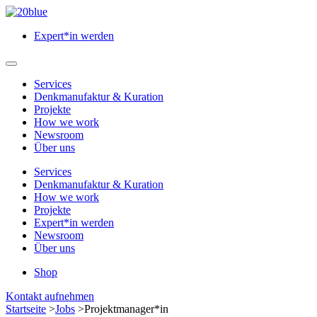
Zum
Hauptinhalt
Expert*in werden
springen
Hauptmenü
öffnen
Services
Denkmanufaktur & Kuration
Projekte
How we work
Newsroom
Über uns
Services
Denkmanufaktur & Kuration
How we work
Projekte
Expert*in werden
Newsroom
Über uns
Shop
Menü
Kontakt aufnehmen
schließen
Startseite
>
Jobs
>
Projektmanager*in