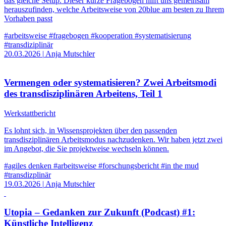
das gleiche Setup. Dieser kurze Fragebogen hilft uns gemeinsam
herauszufinden, welche Arbeitsweise von 20blue am besten zu Ihrem
Vorhaben passt
#arbeitsweise
#fragebogen
#kooperation
#systematisierung
#transdiziplinär
20.03.2026
|
Anja Mutschler
Vermengen oder systematisieren? Zwei Arbeitsmodi
des transdisziplinären Arbeitens, Teil 1
Werkstattbericht
Es lohnt sich, in Wissensprojekten über den passenden
transdisziplinären Arbeitsmodus nachzudenken. Wir haben jetzt zwei
im Angebot, die Sie projektweise wechseln können.
#agiles denken
#arbeitsweise
#forschungsbericht
#in the mud
#transdizplinär
19.03.2026
|
Anja Mutschler
Utopia – Gedanken zur Zukunft (Podcast) #1:
Künstliche Intelligenz