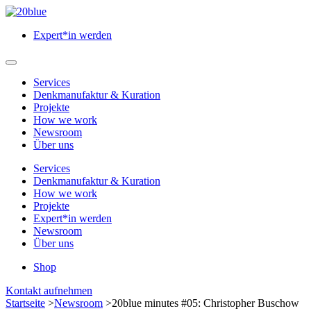
Zum
Hauptinhalt
Expert*in werden
springen
Hauptmenü
öffnen
Services
Denkmanufaktur & Kuration
Projekte
How we work
Newsroom
Über uns
Services
Denkmanufaktur & Kuration
How we work
Projekte
Expert*in werden
Newsroom
Über uns
Shop
Menü
Kontakt aufnehmen
schließen
Startseite
>
Newsroom
>
20blue minutes #05: Christopher Buschow