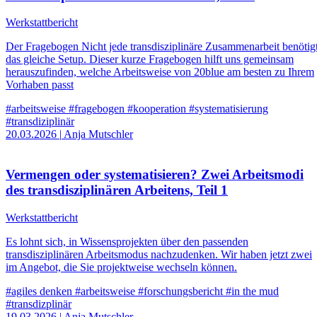
Werkstattbericht
Der Fragebogen Nicht jede transdisziplinäre Zusammenarbeit benötig
das gleiche Setup. Dieser kurze Fragebogen hilft uns gemeinsam
herauszufinden, welche Arbeitsweise von 20blue am besten zu Ihrem
Vorhaben passt
#arbeitsweise
#fragebogen
#kooperation
#systematisierung
#transdiziplinär
20.03.2026
|
Anja Mutschler
Vermengen oder systematisieren? Zwei Arbeitsmodi
des transdisziplinären Arbeitens, Teil 1
Werkstattbericht
Es lohnt sich, in Wissensprojekten über den passenden
transdisziplinären Arbeitsmodus nachzudenken. Wir haben jetzt zwei
im Angebot, die Sie projektweise wechseln können.
#agiles denken
#arbeitsweise
#forschungsbericht
#in the mud
#transdizplinär
19.03.2026
|
Anja Mutschler