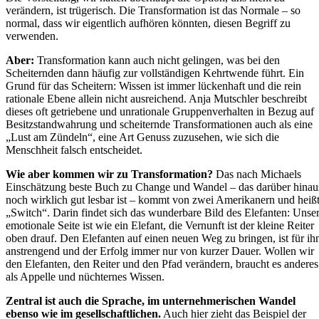
verändern, ist trügerisch. Die Transformation ist das Normale – so
normal, dass wir eigentlich aufhören könnten, diesen Begriff zu
verwenden.
Aber:
Transformation kann auch nicht gelingen, was bei den
Scheiternden dann häufig zur vollständigen Kehrtwende führt. Ein
Grund für das Scheitern: Wissen ist immer lückenhaft und die rein
rationale Ebene allein nicht ausreichend. Anja Mutschler beschreibt
dieses oft getriebene und unrationale Gruppenverhalten in Bezug auf
Besitzstandwahrung und scheiternde Transformationen auch als eine
„Lust am Zündeln“, eine Art Genuss zuzusehen, wie sich die
Menschheit falsch entscheidet.
Wie aber kommen wir zu Transformation?
Das nach Michaels
Einschätzung beste Buch zu Change und Wandel – das darüber hinau
noch wirklich gut lesbar ist – kommt von zwei Amerikanern und heiß
„Switch“. Darin findet sich das wunderbare Bild des Elefanten: Unse
emotionale Seite ist wie ein Elefant, die Vernunft ist der kleine Reiter
oben drauf. Den Elefanten auf einen neuen Weg zu bringen, ist für ih
anstrengend und der Erfolg immer nur von kurzer Dauer. Wollen wir
den Elefanten, den Reiter und den Pfad verändern, braucht es anderes
als Appelle und nüchternes Wissen.
Zentral ist auch die Sprache, im unternehmerischen Wandel
ebenso wie im gesellschaftlichen.
Auch hier zieht das Beispiel der