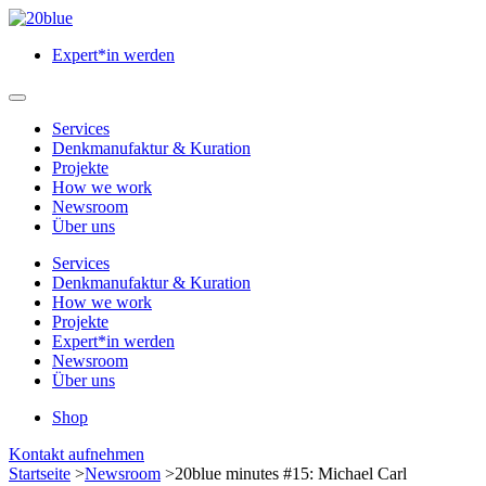
Zum
Hauptinhalt
Expert*in werden
springen
Hauptmenü
öffnen
Services
Denkmanufaktur & Kuration
Projekte
How we work
Newsroom
Über uns
Services
Denkmanufaktur & Kuration
How we work
Projekte
Expert*in werden
Newsroom
Über uns
Shop
Menü
Kontakt aufnehmen
schließen
Startseite
>
Newsroom
>
20blue minutes #15: Michael Carl