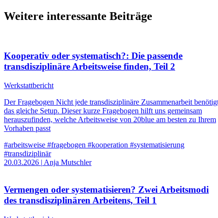
Weitere interessante Beiträge
Kooperativ oder systematisch?: Die passende
transdisziplinäre Arbeitsweise finden, Teil 2
Werkstattbericht
Der Fragebogen Nicht jede transdisziplinäre Zusammenarbeit benötig
das gleiche Setup. Dieser kurze Fragebogen hilft uns gemeinsam
herauszufinden, welche Arbeitsweise von 20blue am besten zu Ihrem
Vorhaben passt
#arbeitsweise
#fragebogen
#kooperation
#systematisierung
#transdiziplinär
20.03.2026
|
Anja Mutschler
Vermengen oder systematisieren? Zwei Arbeitsmodi
des transdisziplinären Arbeitens, Teil 1