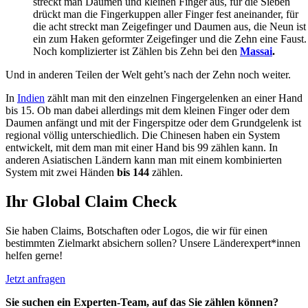
streckt man Daumen und kleinen Finger aus, für die Sieben
drückt man die Fingerkuppen aller Finger fest aneinander, für
die acht streckt man Zeigefinger und Daumen aus, die Neun ist
ein zum Haken geformter Zeigefinger und die Zehn eine Faust.
Noch komplizierter ist Zählen bis Zehn bei den
Massai
.
Und in anderen Teilen der Welt geht’s nach der Zehn noch weiter.
In
Indien
zählt man mit den einzelnen Fingergelenken an einer Hand
bis 15. Ob man dabei allerdings mit dem kleinen Finger oder dem
Daumen anfängt und mit der Fingerspitze oder dem Grundgelenk ist
regional völlig unterschiedlich. Die Chinesen haben ein System
entwickelt, mit dem man mit einer Hand bis 99 zählen kann. In
anderen Asiatischen Ländern kann man mit einem kombinierten
System mit zwei Händen
bis 144
zählen.
Ihr Global Claim Check
Sie haben Claims, Botschaften oder Logos, die wir für einen
bestimmten Zielmarkt absichern sollen? Unsere Länderexpert*innen
helfen gerne!
Jetzt anfragen
Sie suchen ein Experten-Team, auf das Sie zählen können?