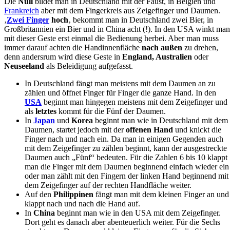
Die
Null
bildet man in Deutschland mit der Faust, in Belgien und
Frankreich
aber mit dem Fingerkreis aus Zeigefinger und Daumen.
‚
Zwei Finger
hoch
‚ bekommt man in Deutschland zwei Bier, in
Großbritannien ein Bier und in China acht (!). In den USA winkt man
mit dieser Geste erst einmal die Bedienung herbei. Aber man muss
immer darauf achten die Handinnenfläche
nach außen
zu drehen,
denn andersrum wird diese Geste in
England, Australien
oder
Neuseeland
als Beleidigung aufgefasst.
In Deutschland fängt man meistens mit dem Daumen an zu
zählen und öffnet Finger für Finger die ganze Hand. In den
USA
beginnt man hingegen meistens mit dem Zeigefinger und
als
letztes
kommt für die Fünf der Daumen.
In
Japan
und
Korea
beginnt man wie in Deutschland mit dem
Daumen, startet jedoch mit der
offenen Hand
und knickt die
Finger nach und nach ein. Da man in einigen Gegenden auch
mit dem Zeigefinger zu zählen beginnt, kann der ausgestreckte
Daumen auch „Fünf“ bedeuten. Für die Zahlen 6 bis 10 klappt
man die Finger mit dem Daumen beginnend einfach wieder ein
oder man zählt mit den Fingern der linken Hand beginnend mit
dem Zeigefinger auf der rechten Handfläche weiter.
Auf den
Philippinen
fängt man mit dem kleinen Finger an und
klappt nach und nach die Hand auf.
In
China
beginnt man wie in den USA mit dem Zeigefinger.
Dort geht es danach aber abenteuerlich weiter. Für die Sechs