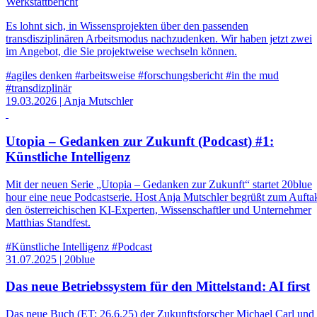
Werkstattbericht
Es lohnt sich, in Wissensprojekten über den passenden
transdisziplinären Arbeitsmodus nachzudenken. Wir haben jetzt zwei
im Angebot, die Sie projektweise wechseln können.
#agiles denken
#arbeitsweise
#forschungsbericht
#in the mud
#transdizplinär
19.03.2026
|
Anja Mutschler
Utopia – Gedanken zur Zukunft (Podcast) #1:
Künstliche Intelligenz
Mit der neuen Serie „Utopia – Gedanken zur Zukunft“ startet 20blue
hour eine neue Podcastserie. Host Anja Mutschler begrüßt zum Aufta
den österreichischen KI-Experten, Wissenschaftler und Unternehmer
Matthias Standfest.
#Künstliche Intelligenz
#Podcast
31.07.2025
|
20blue
Das neue Betriebssystem für den Mittelstand: AI first
Das neue Buch (ET: 26.6.25) der Zukunftsforscher Michael Carl und