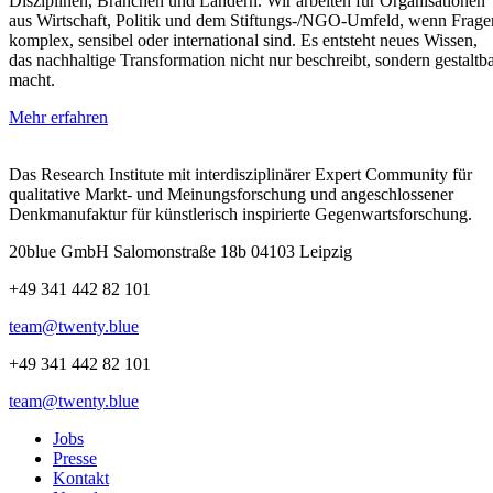
Disziplinen, Branchen und Ländern. Wir arbeiten für Organisationen
aus Wirtschaft, Politik und dem Stiftungs‑/NGO‑Umfeld, wenn Frage
komplex, sensibel oder international sind. Es entsteht neues Wissen,
das nachhaltige Transformation nicht nur beschreibt, sondern gestaltb
macht.
Mehr erfahren
Das Research Institute mit interdisziplinärer Expert Community für
qualitative Markt- und Meinungsforschung und angeschlossener
Denkmanufaktur für künstlerisch inspirierte Gegenwartsforschung.
20blue GmbH Salomonstraße 18b 04103 Leipzig
+49 341 442 82 101
team@twenty.blue
+49 341 442 82 101
team@twenty.blue
Jobs
Presse
Kontakt