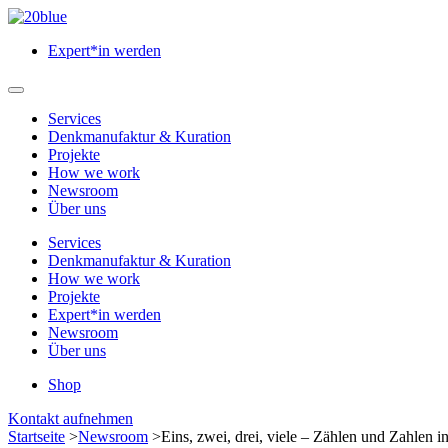
Zum
Hauptinhalt
Expert*in werden
springen
Hauptmenü
öffnen
Services
Denkmanufaktur & Kuration
Projekte
How we work
Newsroom
Über uns
Services
Denkmanufaktur & Kuration
How we work
Projekte
Expert*in werden
Newsroom
Über uns
Shop
Menü
Kontakt aufnehmen
schließen
Startseite
>
Newsroom
>
Eins, zwei, drei, viele – Zählen und Zahlen i