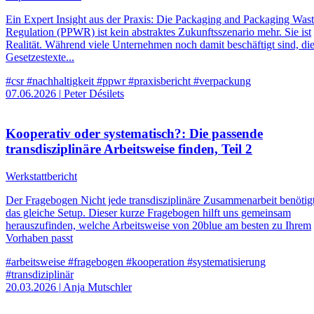
Ein Expert Insight aus der Praxis: Die Packaging and Packaging Was
Regulation (PPWR) ist kein abstraktes Zukunftsszenario mehr. Sie ist
Realität. Während viele Unternehmen noch damit beschäftigt sind, di
Gesetzestexte...
#csr
#nachhaltigkeit
#ppwr
#praxisbericht
#verpackung
07.06.2026
|
Peter Désilets
Kooperativ oder systematisch?: Die passende
transdisziplinäre Arbeitsweise finden, Teil 2
Werkstattbericht
Der Fragebogen Nicht jede transdisziplinäre Zusammenarbeit benötig
das gleiche Setup. Dieser kurze Fragebogen hilft uns gemeinsam
herauszufinden, welche Arbeitsweise von 20blue am besten zu Ihrem
Vorhaben passt
#arbeitsweise
#fragebogen
#kooperation
#systematisierung
#transdiziplinär
20.03.2026
|
Anja Mutschler