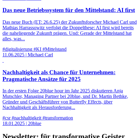
Das neue Betriebssystem für den Mittelstand: AI first
Das neue Buch (ET: 26.6.25) der Zukunftsforscher Michael Carl und
Mathias Harrassowitz verfolgt die Doppelthese: AI first wird bereits
die naheliegende Zukunft prägen. Und: Gerade der Mittelstand hat
alles, was...
#digitalisierung
#KI
#Mittelstand
11.06.2025
|
Michael Carl
Nachhaltigkeit als Chance für Unternehmen:
Pragmatische Ansätze für 2025
In der ersten Folge 20blue hour im Jahr 2025 diskutieren Anja
Mutschler, Managing Partner bei 20blue, und Dr. Martin Bethke,
Gründer und Geschäftsführer von Butterfly Effects, über
Nachhaltigkeit als Herausforderung...
#csr
#nachhaltigkeit
#transformation
18.01.2025
|
20blue
Newsletter: für transformative Geister