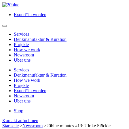
Zum
Hauptinhalt
Expert*in werden
springen
Hauptmenü
öffnen
Services
Denkmanufaktur & Kuration
Projekte
How we work
Newsroom
Über uns
Services
Denkmanufaktur & Kuration
How we work
Projekte
Expert*in werden
Newsroom
Über uns
Shop
Menü
Kontakt aufnehmen
schließen
Startseite
>
Newsroom
>
20blue minutes #13: Ulrike Stöckle